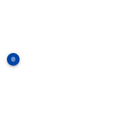
Über die Bauverlag BV GmbH
18 Zeitschriften, zahlreiche Sonderpublikationen
und Online-Angebote werden von rund 135
Mitarbeitern am Hauptsitz in Gütersloh sowie in
unseren Geschäftsstellen in Berlin und München