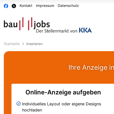
Accessibility
Auf
Auf
Kontakt
Impressum
Datenschutz
Modus
Facebook
X
aktivieren
teilen
teilen
zur
Navigation
zum
Inhalt
Startseite
Inserieren
Ihre Anzeige i
Online-Anzeige aufgeben
Individuelles Layout oder eigene Designs
hochladen