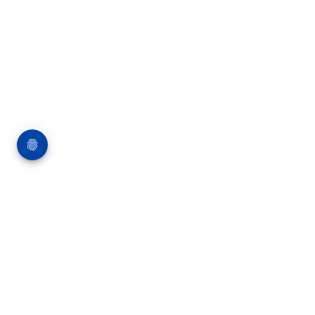
Über die Bauverlag BV GmbH
18 Zeitschriften, zahlreiche Sonderpublikationen
und Online-Angebote werden von rund 135
Mitarbeitern am Hauptsitz in Gütersloh sowie in
unseren Geschäftsstellen in Berlin und München