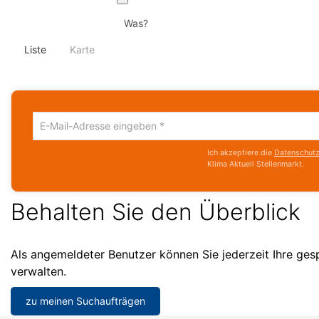
Suche
per
Spracheingabe
Liste
/
Karte
Um
die
Ich akzeptiere die
Datenschutzr
aktuelle
Klima Aktuell Stellenmarkt.
Suche
zu
speichern
Behalten Sie den Überblick
gib
deine
Emailadresse
Als angemeldeter Benutzer können Sie jederzeit Ihre ge
ein
verwalten.
zu meinen Suchaufträgen