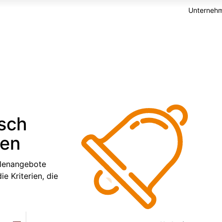
Unternehm
isch
ren
llenangebote
e Kriterien, die
Suchort