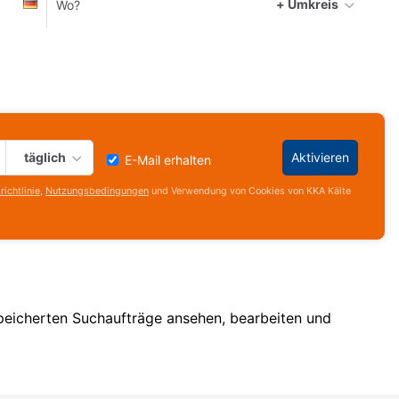
Deutschland
akt
+ Umkreis
täglich
Aktivieren
E-Mail erhalten
ichtlinie
,
Nutzungsbedingungen
und Verwendung von Cookies von KKA Kälte
speicherten Suchaufträge ansehen, bearbeiten und