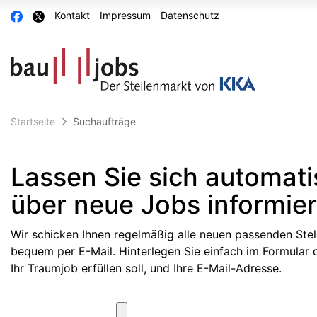
Accessibility
Auf
Auf
Kontakt
Impressum
Datenschutz
Modus
Facebook
X
aktivieren
teilen
teilen
zur
Navigation
zum
Inhalt
Startseite
Suchaufträge
Lassen Sie sich automat
über neue Jobs informie
Wir schicken Ihnen regelmäßig alle neuen passenden Ste
bequem per E-Mail. Hinterlegen Sie einfach im Formular di
Ihr Traumjob erfüllen soll, und Ihre E-Mail-Adresse.
Suchbegriff