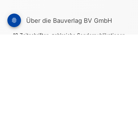
Über die Bauverlag BV GmbH
18 Zeitschriften, zahlreiche Sonderpublikationen
und Online-Angebote werden von rund 135
Mitarbeitern am Hauptsitz in Gütersloh sowie in
unseren Geschäftsstellen in Berlin und München
produziert. Damit sind wir der größte Anbieter
von Fachinformationen der Baubranche im
deutschsprachigen Raum.
Kontakt
Bauverlag BV GmbH
Friedrich-Ebert-Straße 62
33330 Gütersloh