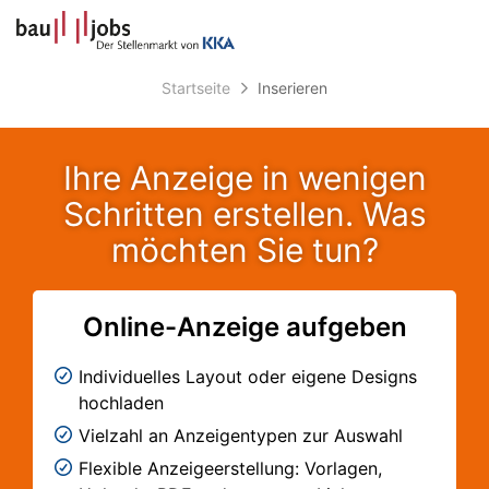
Accessibility
Anzeige
zur
Benut
Modus
Me
schalten
Suche
aktivieren
zur
Startseite
Inserieren
öff
von
Navigation
mobilem
zum
Inhalt
Endgerät
Ihre Anzeige in wenigen
aus
Schritten erstellen. Was
möchten Sie tun?
Online-Anzeige aufgeben
Individuelles Layout oder eigene Designs
hochladen
Vielzahl an Anzeigentypen zur Auswahl
Flexible Anzeigeerstellung: Vorlagen,